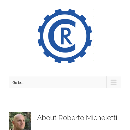
Skip
to
content
Go to...
About
Roberto Micheletti