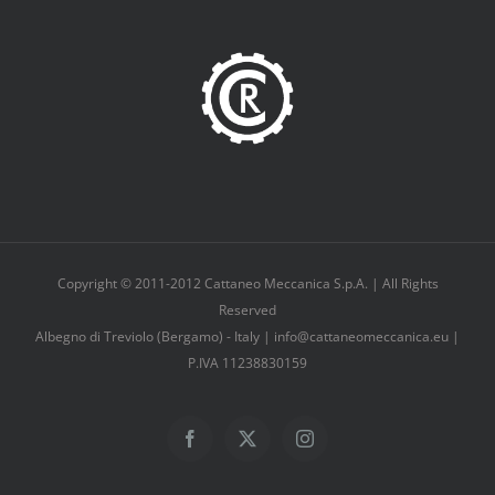
Copyright © 2011-2012 Cattaneo Meccanica S.p.A. | All Rights
Reserved
Albegno di Treviolo (Bergamo) - Italy | info@cattaneomeccanica.eu |
P.IVA 11238830159
Facebook
X
Instagram